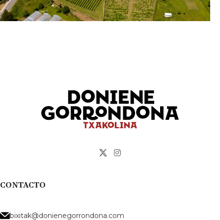
CONTACTO
bixitak@donienegorrondona.com