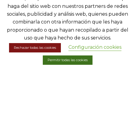
Denda
haga del sitio web con nuestros partners de redes
Harremanetan jarri
sociales, publicidad y análisis web, quienes pueden
combinarla con otra información que les haya
proporcionado o que hayan recopilado a partir del
LEGEZKO INFORMAZIOA
uso que haya hecho de sus servicios.
Configuración cookies
Rechazar todas las cookies
Lege abisua
Permitir todas las cookies
Pribatutasun-politika
Cookieen politika
Erosketa baldintzak
Irisgarritasuna
Web mapa
Doniene Gorrondona © Diseinua