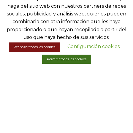
Store
haga del sitio web con nuestros partners de redes
Contact
sociales, publicidad y análisis web, quienes pueden
combinarla con otra información que les haya
proporcionado o que hayan recopilado a partir del
LEGAL INFORMATION
uso que haya hecho de sus servicios.
Configuración cookies
Rechazar todas las cookies
Legal Notice
Permitir todas las cookies
Privacy Policy
Cookie Policy
Terms and conditions of purchase
Accessibility
Site Map
Doniene Gorrondona © Design by