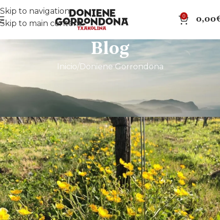
Skip to navigation
0
0,00
Skip to main content
Blog
Inicio
Doniene Gorrondona
DONIENE GORRONDONA
,
DONIENE GORRONDONA
Biodiversidad es vida.
donie20425wp
Activado 15 de julio de 2024