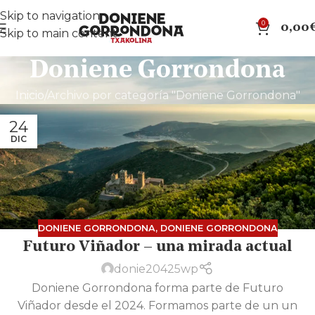
Skip to navigation
0
0,00
Skip to main content
Doniene Gorrondona
Inicio
Archivo por categoría "Doniene Gorrondona"
24
DIC
DONIENE GORRONDONA
,
DONIENE GORRONDONA
Futuro Viñador – una mirada actual
donie20425wp
Doniene Gorrondona forma parte de Futuro
Viñador desde el 2024. Formamos parte de un un