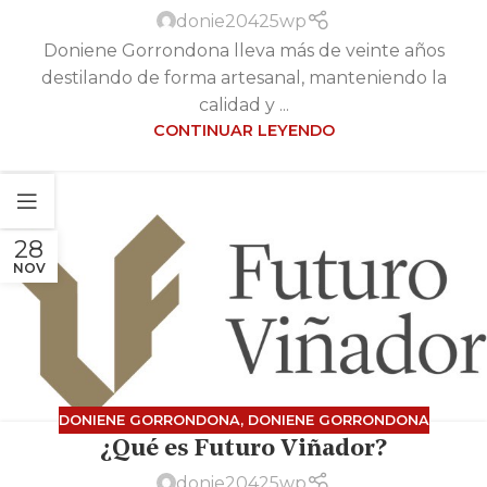
donie20425wp
Doniene Gorrondona lleva más de veinte años
destilando de forma artesanal, manteniendo la
calidad y ...
CONTINUAR LEYENDO
28
NOV
DONIENE GORRONDONA
,
DONIENE GORRONDONA
¿Qué es Futuro Viñador?
donie20425wp