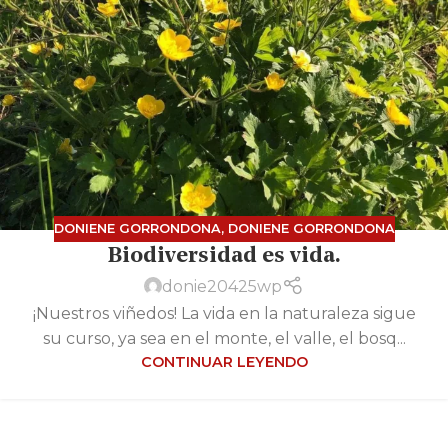
DONIENE GORRONDONA
,
DONIENE GORRONDONA
Biodiversidad es vida.
donie20425wp
¡Nuestros viñedos! La vida en la naturaleza sigue
su curso, ya sea en el monte, el valle, el bosq...
CONTINUAR LEYENDO