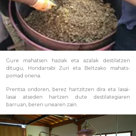
Gure mahatsen haziak eta azalak destilatzen
ditugu, Hondarrabi Zuri eta Beltzako mahats-
pomad onena.
Prentsa ondoren, berez hartzitzen dira eta lasai-
lasai atseden hartzen dute destilategiaren
barruan, beren unearen zain.