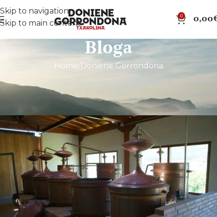
Skip to navigation
0
0,00
Skip to main content
Bloga
Home
Doniene Gorrondona
DONIENE GORRONDONA
Destilatzeko garaia.
donie20425wp
On 4 de March de 2025