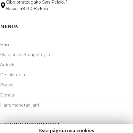
Gibelorratzagako San Pelaio, 1
Bakio, 48130 Bizkaia
MENUA
Hasi
Mahastiak eta upeltegia
Ardoak
Destilategia
Bixitak
Denda
Harremanetan jarri
LEGEZKO INFORMAZIOA
Esta página usa cookies