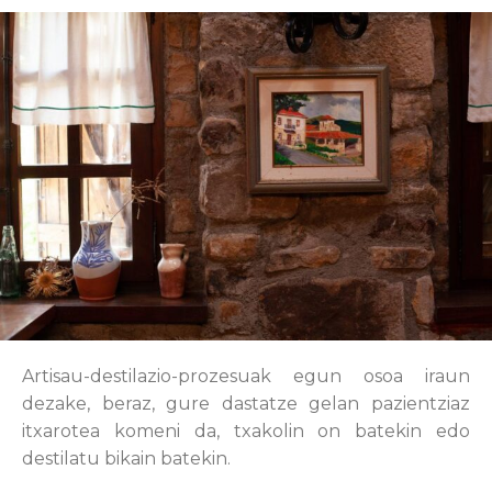
Artisau-destilazio-prozesuak egun osoa iraun
dezake, beraz, gure dastatze gelan pazientziaz
itxarotea komeni da, txakolin on batekin edo
destilatu bikain batekin.