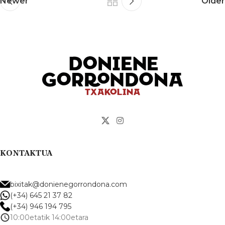
Newer
Older
KONTAKTUA
bixitak@donienegorrondona.com
(+34) 645 21 37 82
(+34) 946 194 795
10:00etatik 14:00etara