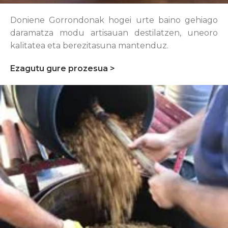
Doniene Gorrondonak hogei urte baino gehiago
daramatza modu artisauan destilatzen, uneoro
kalitatea eta berezitasuna mantenduz.
Ezagutu gure prozesua >