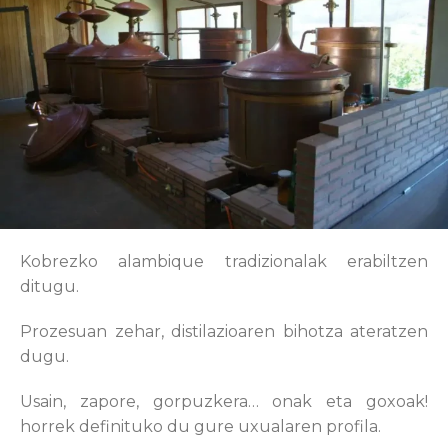
Kobrezko alambique tradizionalak erabiltzen
ditugu.
Prozesuan zehar, distilazioaren bihotza ateratzen
dugu.
Usain, zapore, gorpuzkera… onak eta goxoak!
horrek definituko du gure uxualaren profila.