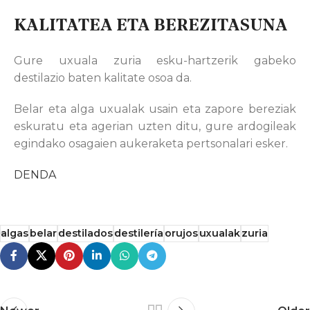
KALITATEA ETA BEREZITASUNA
Gure uxuala zuria esku-hartzerik gabeko
destilazio baten kalitate osoa da.
Belar eta alga uxualak usain eta zapore bereziak
eskuratu eta agerian uzten ditu, gure ardogileak
egindako osagaien aukeraketa pertsonalari esker.
DENDA
algas
belar
destilados
destilería
orujos
uxualak
zuria